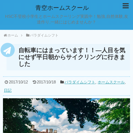
青空ホームスクール
HSC不登校小学生とホームスクーリング実践中！勉強,自然体験,友
達作り,一緒にはじめませんか？
ホーム
パラダイムシフト
自転車にはまっています！！―人目を気
にせず平日朝からサイクリングに行きま
した
2017/10/12
2017/10/18
パラダイムシフト
,
ホームスクール
,
日記