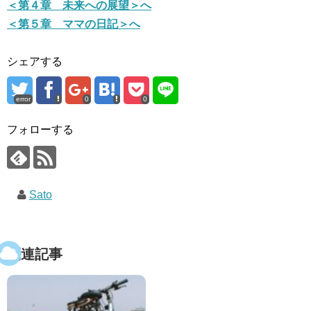
＜第４章 未来への展望＞へ
＜第５章 ママの日記＞へ
シェアする
error
0
0
フォローする
Sato
関連記事