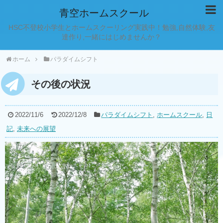
青空ホームスクール
HSC不登校小学生とホームスクーリング実践中！勉強,自然体験,友
達作り,一緒にはじめませんか？
ホーム
パラダイムシフト
その後の状況
2022/11/6
2022/12/8
パラダイムシフト
,
ホームスクール
,
日
記
,
未来への展望