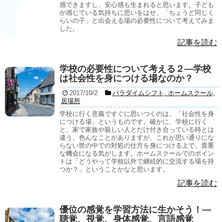
感できますし、安心感も生まれると思います。子ども
が感じている気持ちに思いをはせ、「ちょうど同じく
らいの子」と出会える場の必要性について考えてみま
した。
記事を読む
学校の必要性について考える２―学校
は社会性を身につける場なのか？
2017/10/2
パラダイムシフト
,
ホームスクール
,
居場所
学校に行く意義ですぐに思いつくのは、「社会性を身
につける場」というものです。確かに、学校に行く
と、家で家族や親しい人とだけ付き合っている時とは
違う、色んなことがありますが、これが思い通りにな
らない世の中での対処の仕方を身につける上で、貴重
な機会になる気がします。ホームスクールでのポイン
トは「どうやって学校以外で継続的に交流する場を持
つか？」ということかなと思います。
記事を読む
優位の感覚を学習方法に生かそう！―
聴覚、視覚、身体感覚、言語感覚