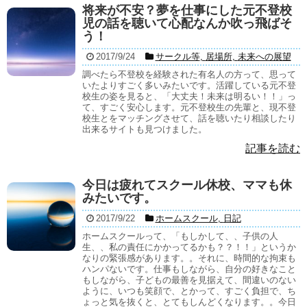
将来が不安？夢を仕事にした元不登校
児の話を聴いて心配なんか吹っ飛ばそ
う！
2017/9/24
サークル等
,
居場所
,
未来への展望
調べたら不登校を経験された有名人の方って、思って
いたよりすごく多いみたいです。活躍している元不登
校生の姿を見ると、「大丈夫！未来は明るい！！」っ
て、すごく安心します。元不登校生の先輩と、現不登
校生とをマッチングさせて、話を聴いたり相談したり
出来るサイトも見つけました。
記事を読む
今日は疲れてスクール休校、ママも休
みたいです。
2017/9/22
ホームスクール
,
日記
ホームスクールって、「もしかして、、子供の人
生、、私の責任にかかってるかも？？！！」というか
なりの緊張感があります。。それに、時間的な拘束も
ハンパないです。仕事もしながら、自分の好きなこと
もしながら、子どもの最善を見据えて、間違いのない
ように、いつも笑顔で、とかって、すごく負担で、ち
ょっと気を抜くと、とてもしんどくなります。。今日