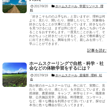
2017/9/20
ホームスクール
,
学習リソース
,
理
科
「好きこそものの上手なれ」と言いますが、理科は何
より、見たり、聞いたり、体験したりして、対象物を
好きになることが大事だと思っています。好きなもの
を見つけるには、まずは外に出て、あちこち歩いてみ
ることをおすすめします。一度見たことがあって、そ
れがちょっと好きだったりすると、あとで教科書など
に出てきた時にも、興味を持って、親しみを持って、
学ぶことができます。
記事を読む
ホームスクーリングで自然・科学・社
会などの体験学習をするには？
2017/9/19
ホームスクール
,
居場所
,
理科
,
社
会
我が家のホームスクールでは、外に出て、実際に、見
たり、聴いたり、感じたり、を大切にしています。自
然体験、農業体験、キャンプ、科学セミナー、職業体
験、公共施設見学、講演会、料理教室、コンサート、
など、様々な機会を利用させて頂いています。探せば
本当に色々な機会が目に入ってきます。