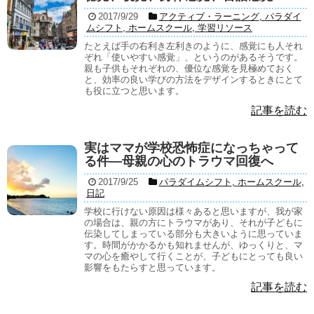
2017/9/29
アクティブ・ラーニング
,
パラダイ
ムシフト
,
ホームスクール
,
学習リソース
たとえば手の右利き左利きのように、感覚にも人それ
ぞれ「使いやすい感覚」、というのがあるそうです。
親も子供もそれぞれの、優位な感覚を見極めておく
と、効率の良い学びの方法をデザインするときにとて
も役に立つと思います。
記事を読む
実はママが学校恐怖症になっちゃって
る件―母親の心のトラウマ回復へ
2017/9/25
パラダイムシフト
,
ホームスクール
,
日記
学校に行けない原因は様々あると思いますが、我が家
の場合は、親の方にトラウマがあり、それが子どもに
伝染してしまっている部分も大きいように思っていま
す。時間がかかるかも知れませんが、ゆっくりと、マ
マの心を癒やして行くことが、子どもにとっても良い
影響をもたらすと思っています。
記事を読む