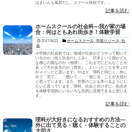
はまいんも風邪だし、スクール休校です。。
記事を読む
ホームスクールの社会科―我が家の場
合：何はともあれ街歩き！体験学習
2017/9/21
ホームスクール
,
学習リソース
,
社
会
小学校の社会科では、地域や社会がどうやって動いて
いるのか（街と社会のしくみ）、日本という国がどん
な感じの国なのか（地理）、これまでにどんなことが
あって今があるのか（歴史）、といったことを学ぶの
がメインだと思います。やはり、理科と同じく、外に
出て「見て」、「聴いて」、「感じる」ことが大切だ
と思っています。また、世界のことも学べるようにし
たいと思っています。理科、社会と分けずに、街歩き
を体験学習的にいろいろな目的に活用できると思いま
す。
記事を読む
理科が大好きになるおすすめの方法―
外に出て見る・聴く・体験することの
大切さ