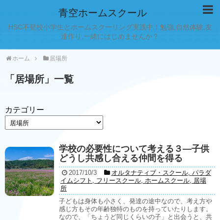
青空ホームスクール
HSC不登校小学生とホームスクーリング実践中！勉強,自然体験,友
達作り,一緒にはじめませんか？
ホーム
居場所
「
居場所
」
一覧
カテゴリー
学校の必要性について考える３―子供
どうし共感し合える仲間を得る
2017/10/3
オルタナティブ・スクール
,
パラダ
イムシフト
,
フリースクール
,
ホームスクール
,
居場
所
子どもは身体も小さく、発達の途中なので、考え方や
感じ方もその年齢独特のものを持っていたりします。
なので、「ちょうど同じくらいの子」と出会うと、共