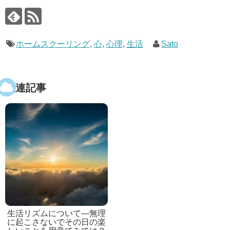
ホームスクーリング
,
心
,
心理
,
生活
Sato
関連記事
生活リズムについて―無理
に起こさないでその日の楽