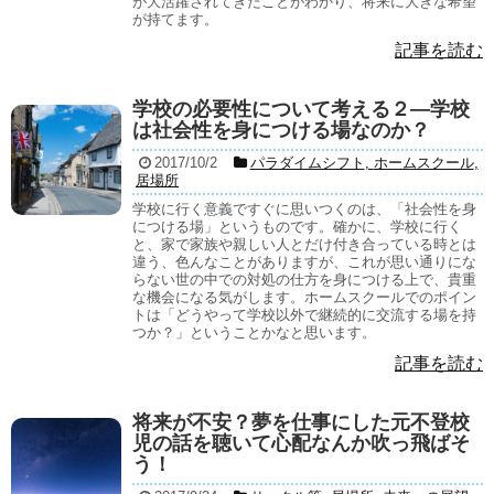
が大活躍されてきたことがわかり、将来に大きな希望
が持てます。
記事を読む
学校の必要性について考える２―学校
は社会性を身につける場なのか？
2017/10/2
パラダイムシフト
,
ホームスクール
,
居場所
学校に行く意義ですぐに思いつくのは、「社会性を身
につける場」というものです。確かに、学校に行く
と、家で家族や親しい人とだけ付き合っている時とは
違う、色んなことがありますが、これが思い通りにな
らない世の中での対処の仕方を身につける上で、貴重
な機会になる気がします。ホームスクールでのポイン
トは「どうやって学校以外で継続的に交流する場を持
つか？」ということかなと思います。
記事を読む
将来が不安？夢を仕事にした元不登校
児の話を聴いて心配なんか吹っ飛ばそ
う！