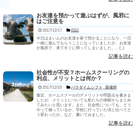
お友達を預かって遊ぶはずが、風邪に
はご注意を
2017/12/17
日記
今日はまいんのお友達を家で預かることになり、一日
一緒に遊んでもらうことになっていましたが、お友達
が風邪で、来てすぐに帰ってしまいました。。(;;)
記事を読む
社会性が不安？ホームスクーリングの
利点、メリットとは何か？
2017/12/10
パラダイムシフト
,
居場所
最近、ホームスクールのデメリットや問題点を書きま
したが、メリットについても私たちの体験からまとめ
てみたいと思います。また、社会性についても、どう
やって補っているか、学校に行っていた頃と比べてど
う変わったか、など、書いてみました。
記事を読む