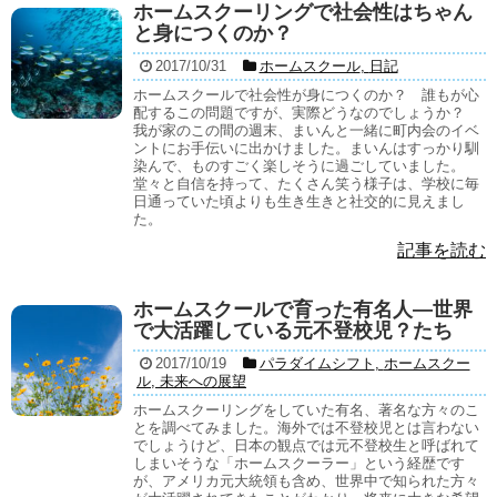
ホームスクーリングで社会性はちゃん
と身につくのか？
2017/10/31
ホームスクール
,
日記
ホームスクールで社会性が身につくのか？ 誰もが心
配するこの問題ですが、実際どうなのでしょうか？
我が家のこの間の週末、まいんと一緒に町内会のイベ
ントにお手伝いに出かけました。まいんはすっかり馴
染んで、ものすごく楽しそうに過ごしていました。
堂々と自信を持って、たくさん笑う様子は、学校に毎
日通っていた頃よりも生き生きと社交的に見えまし
た。
記事を読む
ホームスクールで育った有名人―世界
で大活躍している元不登校児？たち
2017/10/19
パラダイムシフト
,
ホームスクー
ル
,
未来への展望
ホームスクーリングをしていた有名、著名な方々のこ
とを調べてみました。海外では不登校児とは言わない
でしょうけど、日本の観点では元不登校生と呼ばれて
しまいそうな「ホームスクーラー」という経歴です
が、アメリカ元大統領も含め、世界中で知られた方々