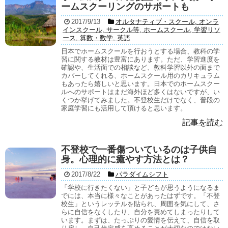
ームスクーリングのサポートも
2017/9/13
オルタナティブ・スクール
,
オンラ
インスクール
,
サークル等
,
ホームスクール
,
学習リソ
ース
,
算数・数学
,
英語
日本でホームスクールを行おうとする場合、教科の学
習に関する教材は豊富にあります。ただ、学習進度を
確認や、生活面での相談など、教科学習以外の面まで
カバーしてくれる、ホームスクール用のカリキュラム
もあったら嬉しいと思います。日本でのホームスクー
ルへのサポートはまだ海外ほど多くはないですが、い
くつか挙げてみました。不登校生だけでなく、普段の
家庭学習にも活用して頂けると思います。
記事を読む
不登校で一番傷ついているのは子供自
身。心理的に癒やす方法とは？
2017/8/22
パラダイムシフト
「学校に行きたくない」と子どもが思うようになるま
でには、本当に様々なことがあったはずです。「不登
校生」というレッテルを貼られ、周囲を気にして、さ
らに自信をなくしたり、自分を責めてしまったりして
います。まずは、たっぷりの愛情を伝えて、自信を取