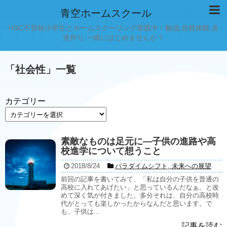
青空ホームスクール
HSC不登校小学生とホームスクーリング実践中！勉強,自然体験,友
達作り,一緒にはじめませんか？
「
社会性
」
一覧
カテゴリー
素敵なものは足元に―子供の進路や高
校進学について想うこと
2018/8/24
パラダイムシフト
,
未来への展望
前回の記事を書いてみて、「私は自分の子供を普通の
高校に入れてあげたい」と思っているんだなぁ、と改
めて深く気が付きました。多分それは、自分の高校時
代がとっても楽しかったからなんだと思います。で
も、子供は...
記事を読む