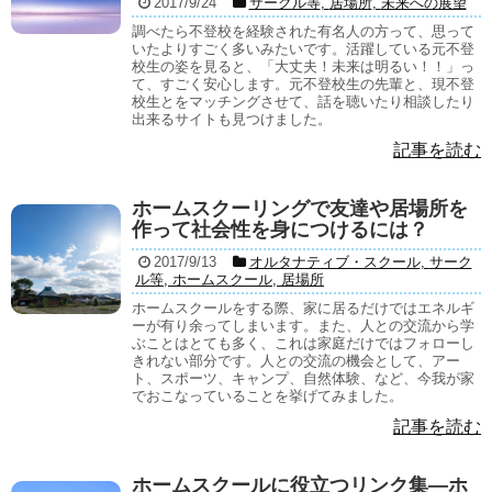
2017/9/24
サークル等
,
居場所
,
未来への展望
調べたら不登校を経験された有名人の方って、思って
いたよりすごく多いみたいです。活躍している元不登
校生の姿を見ると、「大丈夫！未来は明るい！！」っ
て、すごく安心します。元不登校生の先輩と、現不登
校生とをマッチングさせて、話を聴いたり相談したり
出来るサイトも見つけました。
記事を読む
ホームスクーリングで友達や居場所を
作って社会性を身につけるには？
2017/9/13
オルタナティブ・スクール
,
サーク
ル等
,
ホームスクール
,
居場所
ホームスクールをする際、家に居るだけではエネルギ
ーが有り余ってしまいます。また、人との交流から学
ぶことはとても多く、これは家庭だけではフォローし
きれない部分です。人との交流の機会として、アー
ト、スポーツ、キャンプ、自然体験、など、今我が家
でおこなっていることを挙げてみました。
記事を読む
ホームスクールに役立つリンク集―ホ