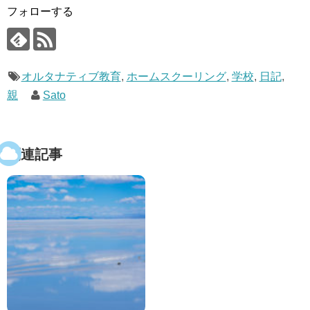
フォローする
オルタナティブ教育
,
ホームスクーリング
,
学校
,
日記
,
親
Sato
関連記事