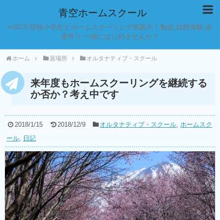
青空ホームスクール
HSC不登校小学生とホームスクーリング実践中！勉強,自然体験,友
達作り,一緒にはじめませんか？
ホーム
居場所
オルタナティブ・スクール
来年度もホームスクーリングを継続する
か否か？考え中です
2018/1/15
2018/12/9
オルタナティブ・スクール
,
ホームスク
ール
,
日記