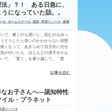
習法」？！ ある日急に、
ようになっていた話。。
ール
,
ホームスクール
,
国語
,
学習リソース
,
居場
嫌いで、書くのも遅いし、読むのもゆっ
もうどうしたら良いのかわからない状態
が無くなって、あきらめて自主性に任せ
と気が付いたら、ほとんどの漢字をかな
ていて、「驚く」を通り越して、「驚
記事を読む
手なお子さんへ―認知特性
マイル・プラネット
学習リソース