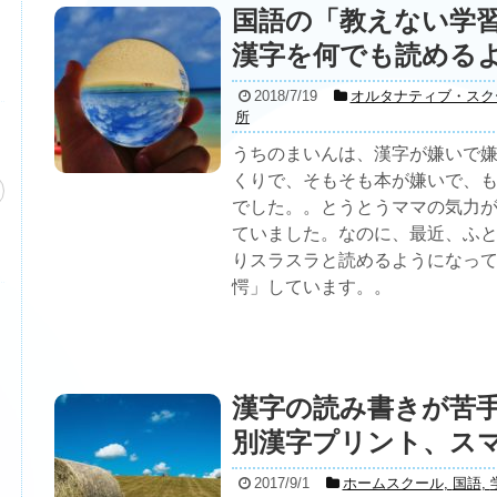
国語の「教えない学
漢字を何でも読める
2018/7/19
オルタナティブ・スク
所
うちのまいんは、漢字が嫌いで
くりで、そもそも本が嫌いで、
でした。。とうとうママの気力
ていました。なのに、最近、ふ
りスラスラと読めるようになっ
愕」しています。。
漢字の読み書きが苦
別漢字プリント、ス
2017/9/1
ホームスクール
,
国語
,