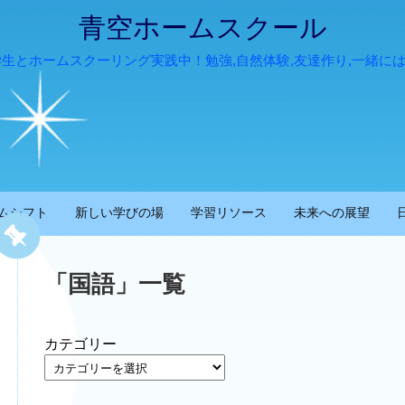
青空ホームスクール
学生とホームスクーリング実践中！勉強,自然体験,友達作り,一緒に
ムシフト
新しい学びの場
学習リソース
未来への展望
「
国語
」
一覧
カテゴリー